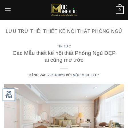
Bỏ
0
qua
nội
dung
LƯU TRỮ THẺ:
THIẾT KẾ NỘI THẤT PHÒNG NGỦ
TIN TỨC
Các Mẫu thiết kế nội thất Phòng Ngủ ĐẸP
ai cũng mơ ước
ĐĂNG VÀO
29/04/2020
BỞI
MỘC MINH ĐỨC
29
Th4