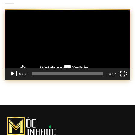
Trình
chơi
Video
00:00
04:37