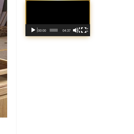
Trình
chơi
Video
00:00
04:37