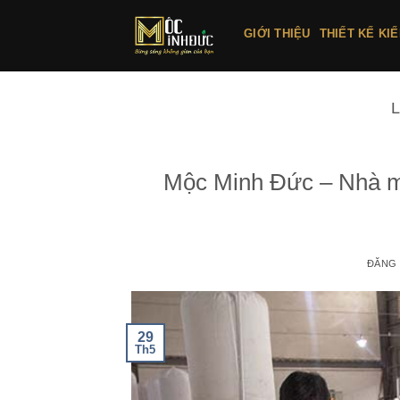
Bỏ
qua
GIỚI THIỆU
THIẾT KẾ KI
nội
dung
Mộc Minh Đức – Nhà má
ĐĂNG
29
Th5