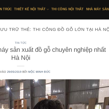
ẾN TRÚC
THIẾT KẾ NỘI THẤT
THI CÔNG NỘI THẤT
NHÀ MÁY SẢN
LƯU TRỮ THẺ:
THI CÔNG ĐỒ GỖ LỚN TẠI HÀ NỘ
TIN TỨC
y sản xuất đồ gỗ chuyên nghiệp nhất
Hà Nội
 VÀO
29/05/2019
BỞI
MỘC MINH ĐỨC