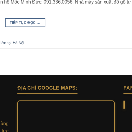
 liên hệ Mộc Minh Đức: 091.336.0056. Nhà máy sản xuất đồ gỗ tự
TIẾP TỤC ĐỌC
→
lớn tại Hà Nội
ĐỊA CHỈ GOOGLE MAPS:
FA
cùng
 lực