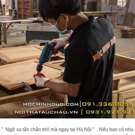
 Ngỡ xa tận chân trời mà ngay tại Hà Nội ” . Nếu bạn có nhu