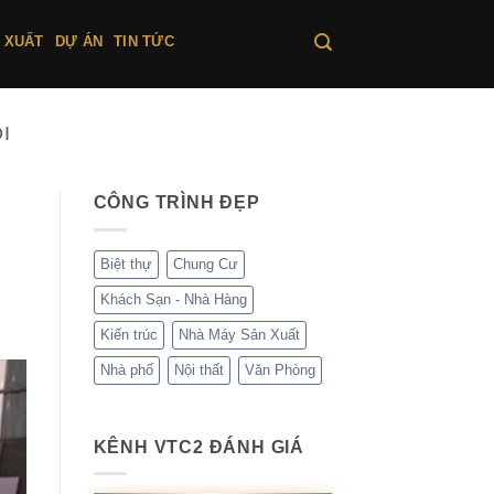
 XUẤT
DỰ ÁN
TIN TỨC
I
CÔNG TRÌNH ĐẸP
Biệt thự
Chung Cư
Khách Sạn - Nhà Hàng
Kiến trúc
Nhà Máy Sản Xuất
Nhà phố
Nội thất
Văn Phòng
KÊNH VTC2 ĐÁNH GIÁ