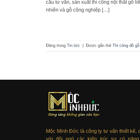
cầu tư vấn, sản xuất thi công nội thất gỗ
nhiên và gỗ công nghiệp […]
Đăng trong
Tin tức
|
Được gắn thẻ
Thi công đồ gỗ 
Mộc Minh Đức là công ty tư vấn thiết kế, 
với đội ngũ các kiến trúc sư có năng