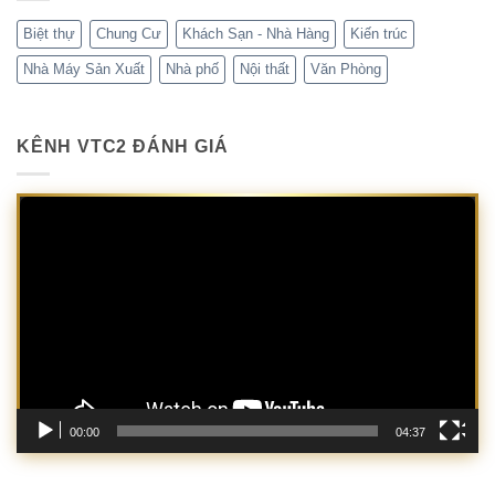
Biệt thự
Chung Cư
Khách Sạn - Nhà Hàng
Kiến trúc
Nhà Máy Sản Xuất
Nhà phố
Nội thất
Văn Phòng
KÊNH VTC2 ĐÁNH GIÁ
Trình
chơi
Video
00:00
04:37