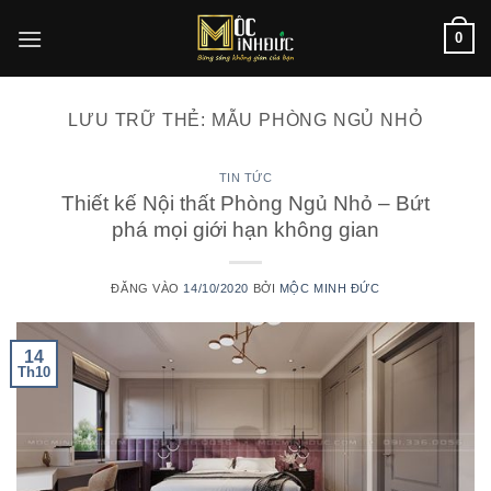
Bỏ
0
qua
nội
dung
LƯU TRỮ THẺ:
MẪU PHÒNG NGỦ NHỎ
TIN TỨC
Thiết kế Nội thất Phòng Ngủ Nhỏ – Bứt
phá mọi giới hạn không gian
ĐĂNG VÀO
14/10/2020
BỞI
MỘC MINH ĐỨC
14
Th10