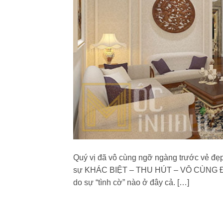
Quý vị đã vô cùng ngỡ ngàng trước vẻ đẹp
sự KHÁC BIỆT – THU HÚT – VÔ CÙNG ĐẲNG
do sự “tình cờ” nào ở đây cả. […]