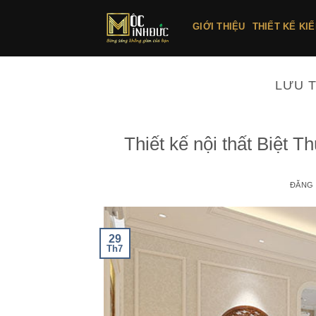
Bỏ
qua
GIỚI THIỆU
THIẾT KẾ KI
nội
dung
LƯU 
Thiết kế nội thất Biệ
ĐĂNG
29
Th7