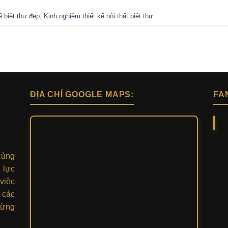
ế biệt thự đẹp
,
Kinh nghiệm thiết kế nội thất biệt thự
ĐỊA CHỈ GOOGLE MAPS:
FA
cùng
 lực
việc
 các
từng