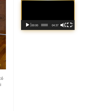
Trình
chơi
Video
00:00
04:37
có
i