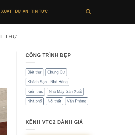
 XUẤT
DỰ ÁN
TIN TỨC
ỆT THỰ
CÔNG TRÌNH ĐẸP
Biệt thự
Chung Cư
Khách Sạn - Nhà Hàng
Kiến trúc
Nhà Máy Sản Xuất
Nhà phố
Nội thất
Văn Phòng
KÊNH VTC2 ĐÁNH GIÁ