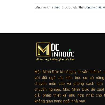
Đăng trong
Tin tức
|
Được gắn thẻ
Công ty thiết k
Mộc Minh Đức là công ty tư vấn thiết kế, 
với đội ngũ các kiến trúc sư có năng
chuyên môn cao và phong cách làm 
chuyên nghiệp. Mộc Minh Đức đề xuất
giải pháp thiết kế phù hợp nhất cho 
không gian trong ngôi nhà bạn.