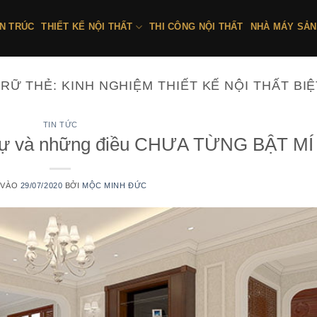
ẾN TRÚC
THIẾT KẾ NỘI THẤT
THI CÔNG NỘI THẤT
NHÀ MÁY SẢN
TRỮ THẺ:
KINH NGHIỆM THIẾT KẾ NỘI THẤT BI
TIN TỨC
t Thự và những điều CHƯA TỪNG BẬT MÍ
 VÀO
29/07/2020
BỞI
MỘC MINH ĐỨC