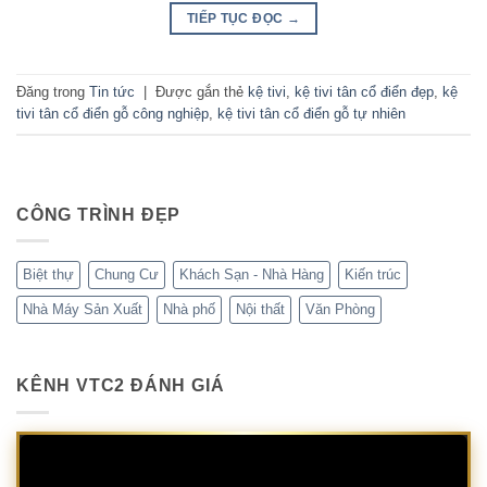
TIẾP TỤC ĐỌC
→
Đăng trong
Tin tức
|
Được gắn thẻ
kệ tivi
,
kệ tivi tân cổ điển đẹp
,
kệ
tivi tân cổ điển gỗ công nghiệp
,
kệ tivi tân cổ điển gỗ tự nhiên
CÔNG TRÌNH ĐẸP
Biệt thự
Chung Cư
Khách Sạn - Nhà Hàng
Kiến trúc
Nhà Máy Sản Xuất
Nhà phố
Nội thất
Văn Phòng
KÊNH VTC2 ĐÁNH GIÁ
Trình
chơi