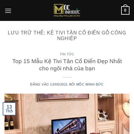
Bỏ
0
qua
nội
dung
LƯU TRỮ THẺ:
KỆ TIVI TÂN CỔ ĐIỂN GỖ CÔNG
NGHIỆP
TIN TỨC
Top 15 Mẫu Kệ Tivi Tân Cổ Điển Đẹp Nhất
cho ngôi nhà của bạn
ĐĂNG VÀO
13/05/2021
BỞI
MỘC MINH ĐỨC
13
Th5