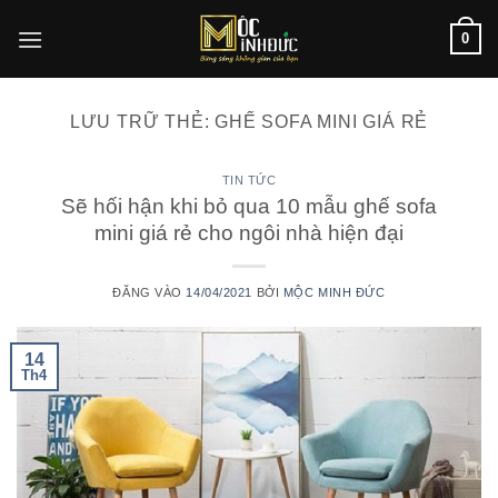
Bỏ
0
qua
nội
dung
LƯU TRỮ THẺ:
GHẾ SOFA MINI GIÁ RẺ
TIN TỨC
Sẽ hối hận khi bỏ qua 10 mẫu ghế sofa
mini giá rẻ cho ngôi nhà hiện đại
ĐĂNG VÀO
14/04/2021
BỞI
MỘC MINH ĐỨC
14
Th4