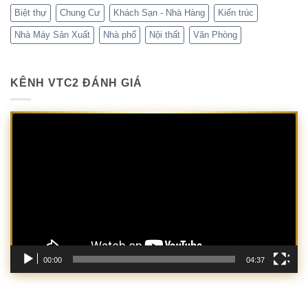
Biệt thự
Chung Cư
Khách Sạn - Nhà Hàng
Kiến trúc
Nhà Máy Sản Xuất
Nhà phố
Nội thất
Văn Phòng
KÊNH VTC2 ĐÁNH GIÁ
Trình
chơi
Video
00:00
04:37