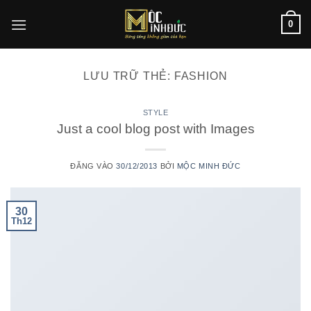
Bỏ
0
qua
nội
dung
LƯU TRỮ THẺ:
FASHION
STYLE
Just a cool blog post with Images
ĐĂNG VÀO
30/12/2013
BỞI
MỘC MINH ĐỨC
30
Th12