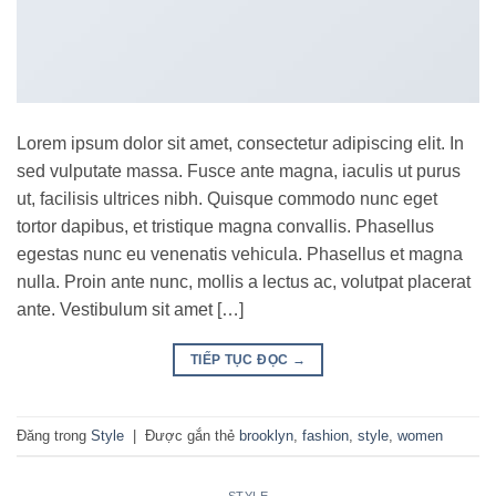
Lorem ipsum dolor sit amet, consectetur adipiscing elit. In
sed vulputate massa. Fusce ante magna, iaculis ut purus
ut, facilisis ultrices nibh. Quisque commodo nunc eget
tortor dapibus, et tristique magna convallis. Phasellus
egestas nunc eu venenatis vehicula. Phasellus et magna
nulla. Proin ante nunc, mollis a lectus ac, volutpat placerat
ante. Vestibulum sit amet […]
TIẾP TỤC ĐỌC
→
Đăng trong
Style
|
Được gắn thẻ
brooklyn
,
fashion
,
style
,
women