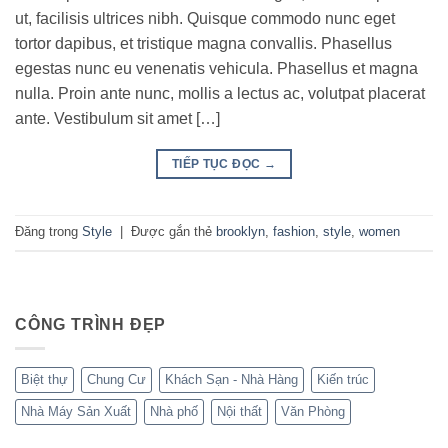
ut, facilisis ultrices nibh. Quisque commodo nunc eget
tortor dapibus, et tristique magna convallis. Phasellus
egestas nunc eu venenatis vehicula. Phasellus et magna
nulla. Proin ante nunc, mollis a lectus ac, volutpat placerat
ante. Vestibulum sit amet […]
TIẾP TỤC ĐỌC
→
Đăng trong
Style
|
Được gắn thẻ
brooklyn
,
fashion
,
style
,
women
CÔNG TRÌNH ĐẸP
Biệt thự
Chung Cư
Khách Sạn - Nhà Hàng
Kiến trúc
Nhà Máy Sản Xuất
Nhà phố
Nội thất
Văn Phòng