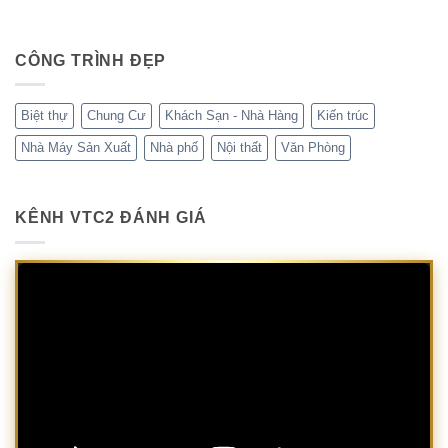
CÔNG TRÌNH ĐẸP
Biệt thự
Chung Cư
Khách Sạn - Nhà Hàng
Kiến trúc
Nhà Máy Sản Xuất
Nhà phố
Nội thất
Văn Phòng
KÊNH VTC2 ĐÁNH GIÁ
Trình
chơi
Video