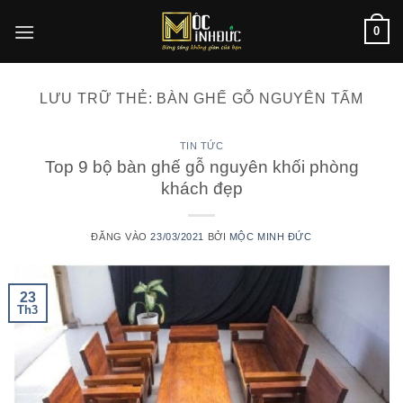
Bỏ
0
qua
nội
dung
LƯU TRỮ THẺ:
BÀN GHẾ GỖ NGUYÊN TẤM
TIN TỨC
Top 9 bộ bàn ghế gỗ nguyên khối phòng
khách đẹp
ĐĂNG VÀO
23/03/2021
BỞI
MỘC MINH ĐỨC
23
Th3