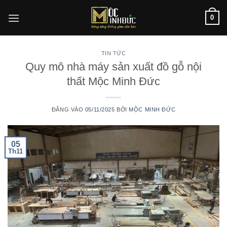
Bỏ
0
qua
nội
dung
TIN TỨC
Quy mô nhà máy sản xuất đồ gỗ nội
thất Mộc Minh Đức
ĐĂNG VÀO
05/11/2025
BỞI
MỘC MINH ĐỨC
05
Th11