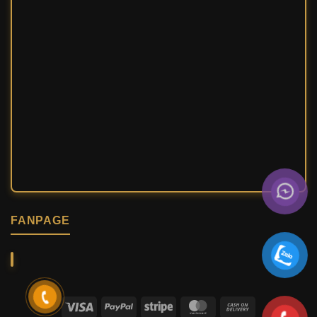
FANPAGE
Visa
PayPal
Stripe
MasterCard
Cash