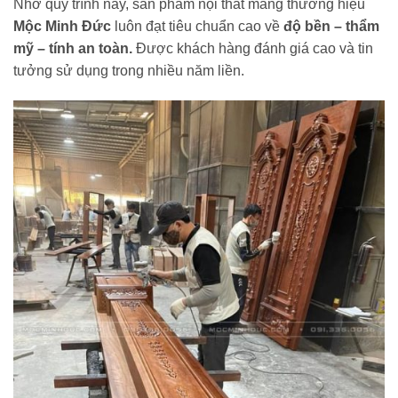
Nhờ quy trình này, sản phẩm nội thất mang thương hiệu
Mộc Minh Đức
luôn đạt tiêu chuẩn cao về
độ bền – thẩm
mỹ – tính an toàn.
Được khách hàng đánh giá cao và tin
tưởng sử dụng trong nhiều năm liền.