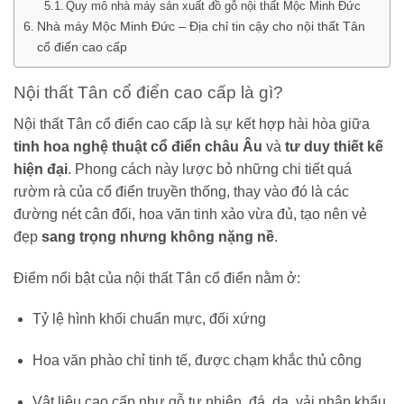
Quy mô nhà máy sản xuất đồ gỗ nội thất Mộc Minh Đức
Nhà máy Mộc Minh Đức – Địa chỉ tin cậy cho nội thất Tân
cổ điển cao cấp
Nội thất Tân cổ điển cao cấp là gì?
Nội thất Tân cổ điển cao cấp là sự kết hợp hài hòa giữa
tinh hoa nghệ thuật cổ điển châu Âu
và
tư duy thiết kế
hiện đại
. Phong cách này lược bỏ những chi tiết quá
rườm rà của cổ điển truyền thống, thay vào đó là các
đường nét cân đối, hoa văn tinh xảo vừa đủ, tạo nên vẻ
đẹp
sang trọng nhưng không nặng nề
.
Điểm nổi bật của nội thất Tân cổ điển nằm ở:
Tỷ lệ hình khối chuẩn mực, đối xứng
Hoa văn phào chỉ tinh tế, được chạm khắc thủ công
Vật liệu cao cấp như gỗ tự nhiên, đá, da, vải nhập khẩu