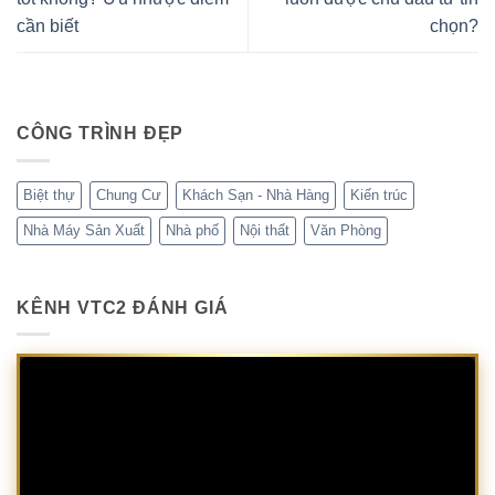
cần biết
chọn?
CÔNG TRÌNH ĐẸP
Biệt thự
Chung Cư
Khách Sạn - Nhà Hàng
Kiến trúc
Nhà Máy Sản Xuất
Nhà phố
Nội thất
Văn Phòng
KÊNH VTC2 ĐÁNH GIÁ
Trình
chơi
Video