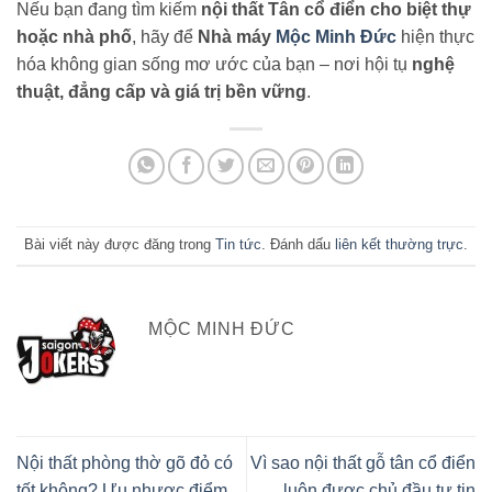
Nếu bạn đang tìm kiếm
nội thất Tân cổ điển cho biệt thự
hoặc nhà phố
, hãy để
Nhà máy
Mộc Minh Đức
hiện thực
hóa không gian sống mơ ước của bạn – nơi hội tụ
nghệ
thuật, đẳng cấp và giá trị bền vững
.
Bài viết này được đăng trong
Tin tức
. Đánh dấu
liên kết thường trực
.
MỘC MINH ĐỨC
Nội thất phòng thờ gõ đỏ có
Vì sao nội thất gỗ tân cổ điển
tốt không? Ưu nhược điểm
luôn được chủ đầu tư tin