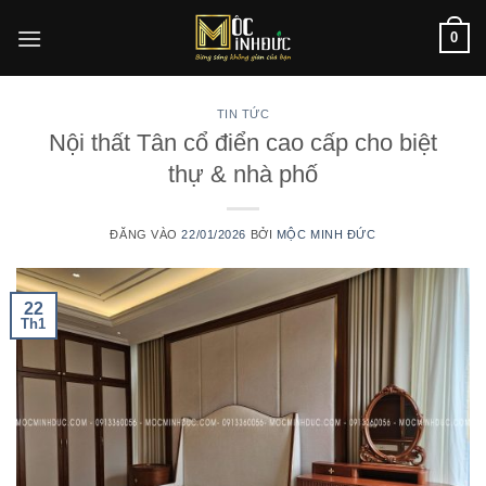
Bỏ
0
qua
nội
dung
TIN TỨC
Nội thất Tân cổ điển cao cấp cho biệt
thự & nhà phố
ĐĂNG VÀO
22/01/2026
BỞI
MỘC MINH ĐỨC
22
Th1