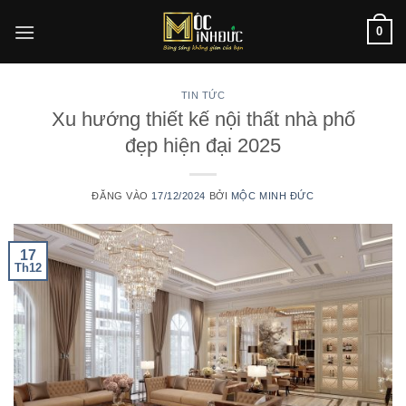
Bỏ
0
qua
nội
dung
TIN TỨC
Xu hướng thiết kế nội thất nhà phố
đẹp hiện đại 2025
ĐĂNG VÀO
17/12/2024
BỞI
MỘC MINH ĐỨC
17
Th12