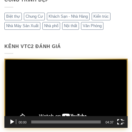
Biệt thự
Chung Cư
Khách Sạn - Nhà Hàng
Kiến trúc
Nhà Máy Sản Xuất
Nhà phố
Nội thất
Văn Phòng
KÊNH VTC2 ĐÁNH GIÁ
Trình
chơi
Video
00:00
04:37