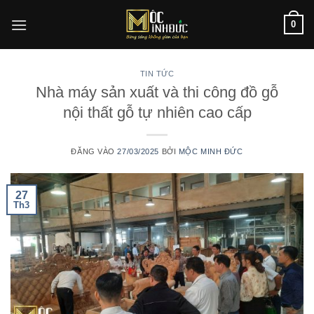
Bỏ
0
qua
nội
dung
TIN TỨC
Nhà máy sản xuất và thi công đồ gỗ
nội thất gỗ tự nhiên cao cấp
ĐĂNG VÀO
27/03/2025
BỞI
MỘC MINH ĐỨC
27
Th3