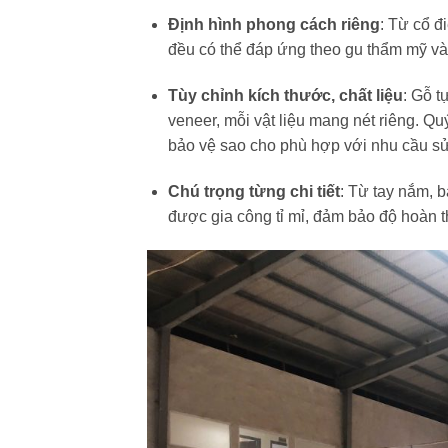
Định hình phong cách riêng
: Từ cổ đ
đều có thể đáp ứng theo gu thẩm mỹ v
Tùy chỉnh kích thước, chất liệu
: Gỗ t
veneer, mỗi vật liệu mang nét riêng. Qu
bảo vệ sao cho phù hợp với nhu cầu s
Chú trọng từng chi tiết
: Từ tay nắm, b
được gia công tỉ mỉ, đảm bảo độ hoàn t