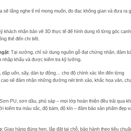
ia sẽ lắng nghe tỉ mỉ mong muốn, đo đạc không gian và đưa ra g
quý khách nhận bản vẽ 3D thực tế để hình dung rõ từng góc cạnh
ng thể đến chi tiết.
ngặt
: Tại xưởng, chỉ sử dụng nguồn gỗ đạt chứng nhận, đảm b
ấp nhập khẩu và được kiểm tra kỹ lưỡng.
 dập uốn, sấy, dán tự động… cho độ chính xác lên đến từng
ề cao sẽ đảm nhận những đường nét tinh xảo, khắc hoa văn, c
 Sơn PU, sơn dầu, phủ sáp – mọi lớp hoàn thiện đều trải qua k
mới kiểm tra màu sắc, độ bám, độ kín – đảm bảo sản phẩm đẹp v
p
: Giao hàng đúng hẹn, lắp đặt tại chỗ, bảo hành theo tiêu chuẩ