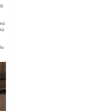
ôi
phủ
phủ
đều