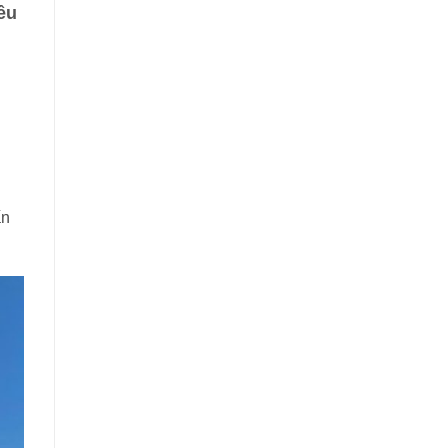
êu
ấn