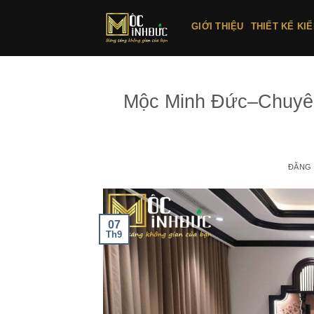
Bỏ
qua
GIỚI THIỆU
THIẾT KẾ KI
nội
dung
Mộc Minh Đức–Chuyên g
ĐĂNG
07
Th9