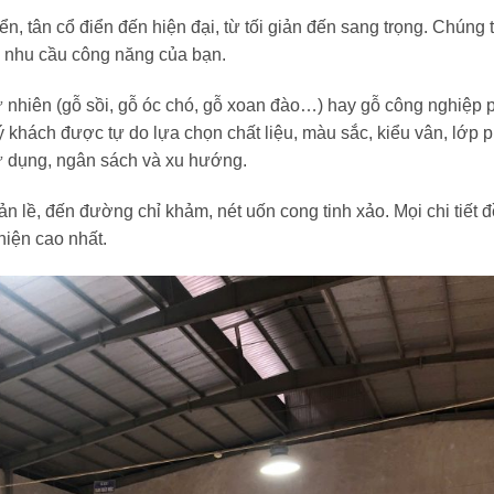
iển, tân cổ điển đến hiện đại, từ tối giản đến sang trọng. Chúng t
à nhu cầu công năng của bạn.
ự nhiên (gỗ sồi, gỗ óc chó, gỗ xoan đào…) hay gỗ công nghiệp 
ý khách được tự do lựa chọn chất liệu, màu sắc, kiểu vân, lớp 
ử dụng, ngân sách và xu hướng.
ản lề, đến đường chỉ khảm, nét uốn cong tinh xảo. Mọi chi tiết 
hiện cao nhất.