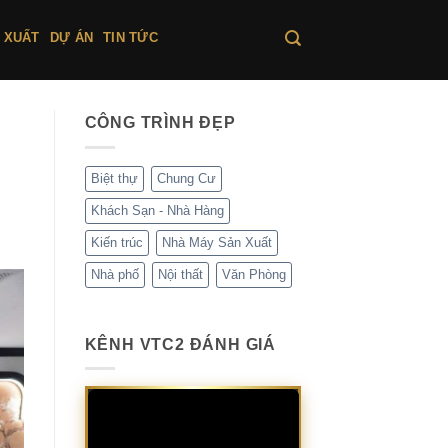
 XUẤT
DỰ ÁN
TIN TỨC
CÔNG TRÌNH ĐẸP
Biệt thự
Chung Cư
Khách Sạn - Nhà Hàng
Kiến trúc
Nhà Máy Sản Xuất
Nhà phố
Nội thất
Văn Phòng
KÊNH VTC2 ĐÁNH GIÁ
Trình
chơi
Video