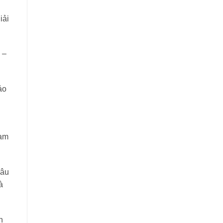
iải
 –
ảo
hạm
hâu
à
n