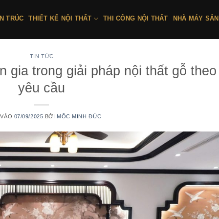
ẾN TRÚC
THIẾT KẾ NỘI THẤT
THI CÔNG NỘI THẤT
NHÀ MÁY SẢN
TIN TỨC
ia trong giải pháp nội thất gỗ theo
yêu cầu
 VÀO
07/09/2025
BỞI
MỘC MINH ĐỨC