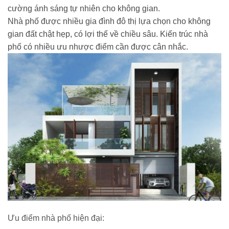
cường ánh sáng tự nhiên cho không gian.
Nhà phố được nhiều gia đình đô thị lựa chọn cho không
gian đất chật hẹp, có lợi thế về chiều sâu. Kiến trúc nhà
phố có nhiều ưu nhược điểm cần được cân nhắc.
Ưu điểm nhà phố hiện đại: