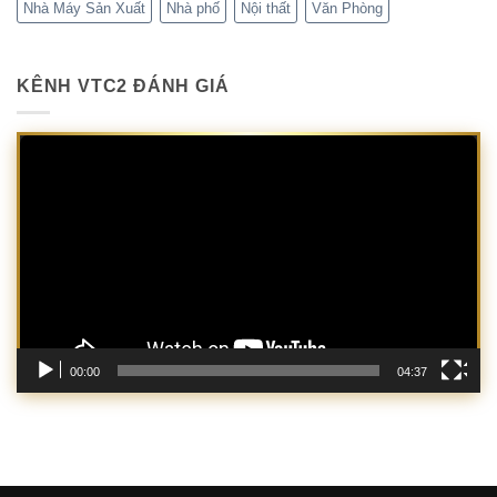
Nhà Máy Sản Xuất
Nhà phố
Nội thất
Văn Phòng
KÊNH VTC2 ĐÁNH GIÁ
Trình
chơi
Video
00:00
04:37