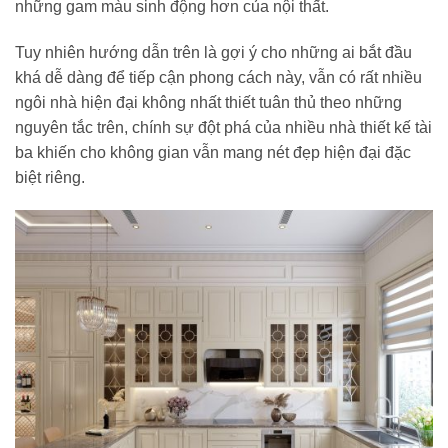
những gam màu sinh động hơn của nội thất.
Tuy nhiên hướng dẫn trên là gợi ý cho những ai bắt đầu
khá dễ dàng để tiếp cận phong cách này, vẫn có rất nhiều
ngôi nhà hiện đại không nhất thiết tuân thủ theo những
nguyên tắc trên, chính sự đột phá của nhiều nhà thiết kế tài
ba khiến cho không gian vẫn mang nét đẹp hiện đại đặc
biệt riêng.