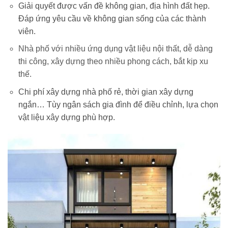
Giải quyết được vấn đề không gian, địa hình đất hẹp.
Đáp ứng yêu cầu về không gian sống của các thành
viên.
Nhà phố với nhiều ứng dụng vật liệu nội thất, dễ dàng
thi công, xây dựng theo nhiều phong cách, bắt kịp xu
thế.
Chi phí xây dựng nhà phố rẻ, thời gian xây dựng
ngắn… Tùy ngân sách gia đình để điều chỉnh, lựa chọn
vật liệu xây dựng phù hợp.