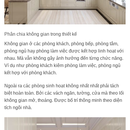
Phân chia không gian trong thiết kế
Không gian ở các phòng khách, phòng bếp, phòng tắm,
phòng ngủ hay phòng làm việc được kết hợp linh hoạt với
nhau. Mà vẫn không gây ảnh hưởng đến từng chức năng.
Ví dụ như phòng khách kiêm phòng làm việc, phòng ngủ
kết hợp với phòng khách.
Ngoài ra các phòng sinh hoạt không nhất nhất phải tách
biệt hoàn toàn. Bởi các vách ngăn, tường, cửa mà theo lối
không gian mở, thoáng. Được bố trí thông minh theo diện
tích ngôi nhà.