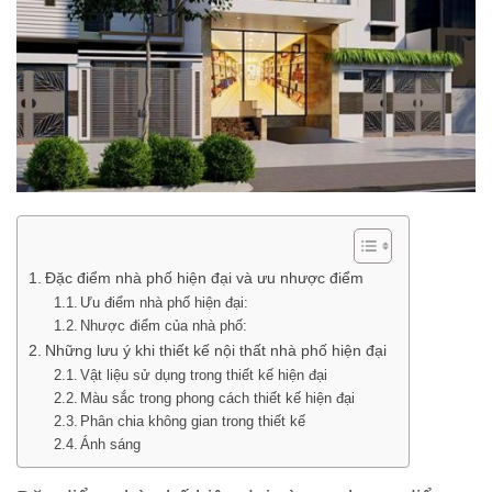
Đặc điểm nhà phố hiện đại và ưu nhược điểm
Ưu điểm nhà phố hiện đại:
Nhược điểm của nhà phố:
Những lưu ý khi thiết kế nội thất nhà phố hiện đại
Vật liệu sử dụng trong thiết kế hiện đại
Màu sắc trong phong cách thiết kế hiện đại
Phân chia không gian trong thiết kế
Ánh sáng