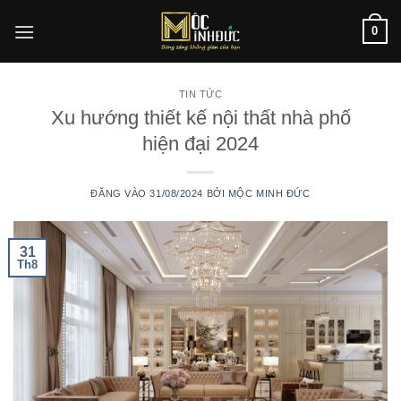
Bỏ
0
qua
nội
dung
TIN TỨC
Xu hướng thiết kế nội thất nhà phố
hiện đại 2024
ĐĂNG VÀO
31/08/2024
BỞI
MỘC MINH ĐỨC
31
Th8