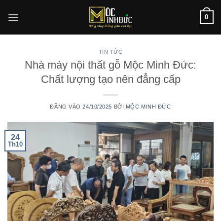
Bỏ
0
qua
nội
dung
TIN TỨC
Nhà máy nội thất gỗ Mộc Minh Đức:
Chất lượng tạo nên đẳng cấp
ĐĂNG VÀO
24/10/2025
BỞI
MỘC MINH ĐỨC
24
Th10