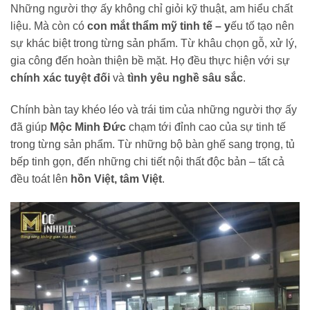
Những người thợ ấy không chỉ giỏi kỹ thuật, am hiểu chất
liệu. Mà còn có
con mắt thẩm mỹ tinh tế – y
ếu tố tạo nên
sự khác biệt trong từng sản phẩm. Từ khâu chọn gỗ, xử lý,
gia công đến hoàn thiện bề mặt. Họ đều thực hiện với sự
chính xác tuyệt đối
và
tình yêu nghề sâu sắc
.
Chính bàn tay khéo léo và trái tim của những người thợ ấy
đã giúp
Mộc Minh Đức
chạm tới đỉnh cao của sự tinh tế
trong từng sản phẩm. Từ những bộ bàn ghế sang trọng, tủ
bếp tinh gọn, đến những chi tiết nội thất độc bản – tất cả
đều toát lên
hồn Việt, tâm Việt
.