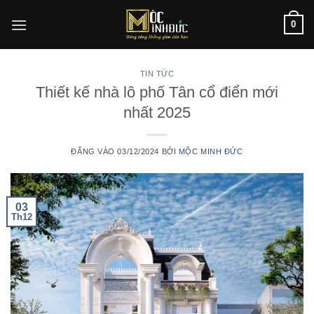
Bỏ
0
qua
nội
dung
TIN TỨC
Thiết kế nhà lô phố Tân cổ điển mới
nhất 2025
ĐĂNG VÀO
03/12/2024
BỞI
MỘC MINH ĐỨC
03
Th12