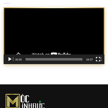
Trình
chơi
Video
00:00
04:37