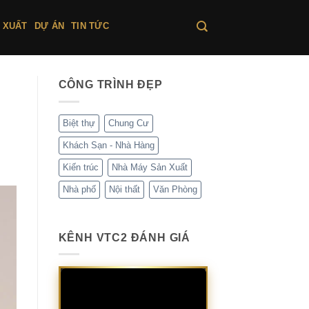
 XUẤT
DỰ ÁN
TIN TỨC
CÔNG TRÌNH ĐẸP
Biệt thự
Chung Cư
Khách Sạn - Nhà Hàng
Kiến trúc
Nhà Máy Sản Xuất
Nhà phố
Nội thất
Văn Phòng
KÊNH VTC2 ĐÁNH GIÁ
Trình
chơi
Video