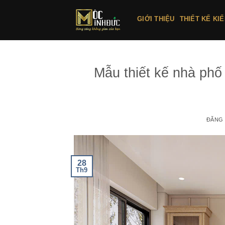
Bỏ
qua
GIỚI THIỆU
THIẾT KẾ KI
nội
dung
Mẫu thiết kế nhà ph
ĐĂNG
28
Th9