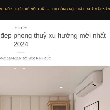
ẾN TRÚC
THIẾT KẾ NỘI THẤT
THI CÔNG NỘI THẤT
NHÀ MÁY SẢN
TIN TỨC
ố đẹp phong thuỷ xu hướng mới nhất
2024
 VÀO
28/09/2024
BỞI
MỘC MINH ĐỨC