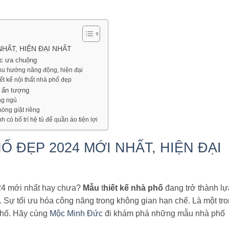
HẤT, HIỆN ĐẠI NHẤT
ợc ưa chuộng
 xu hướng năng động, hiện đại
ết kế nội thất nhà phố đẹp
à ấn tượng
ng ngủ
hòng giặt riêng
 có bố trí hệ tủ để quần áo tiện lợi
Ố ĐẸP 2024 MỚI NHẤT, HIỆN ĐẠI
024 mới nhất hay chưa?
Mẫu
t
hiết kế nhà phố
đang trở thành lự
. Sự tối ưu hóa công năng trong không gian hạn chế. Là một tr
phố. Hãy cùng
Mộc Minh Đức
đi khám phá những mẫu nhà phố