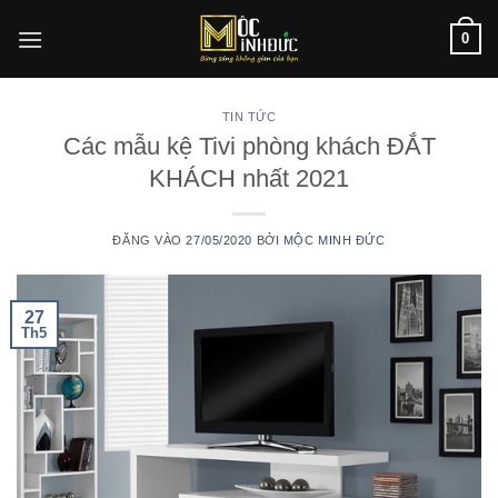
Bỏ
0
qua
nội
dung
TIN TỨC
Các mẫu kệ Tivi phòng khách ĐẮT
KHÁCH nhất 2021
ĐĂNG VÀO
27/05/2020
BỞI
MỘC MINH ĐỨC
27
Th5