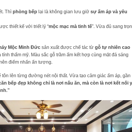
t. Thì
phòng bếp
lại là không gian lưu giữ
sự ấm áp và yêu
 thiết kế với triết lý “
mộc mạc mà tinh tế
”. Vừa đủ sang trọn
máy Mộc Minh Đức
sản xuất được chế tác từ
gỗ tự nhiên cao
 tính thẩm mỹ. Màu sắc gỗ trầm ấm kết hợp cùng mặt đá sáng
 nên điểm nhấn ấn tượng.
 tôn lên từng đường nét nội thất. Vừa tạo cảm giác ấm áp, gần
căn bếp đẹp không chỉ là nơi nấu ăn, mà còn là nơi kết nối 
ình.”