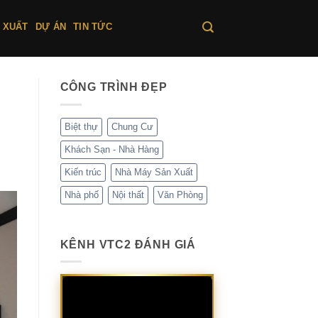
 XUẤT
DỰ ÁN
TIN TỨC
CÔNG TRÌNH ĐẸP
Biệt thự
Chung Cư
Khách Sạn - Nhà Hàng
Kiến trúc
Nhà Máy Sản Xuất
Nhà phố
Nội thất
Văn Phòng
KÊNH VTC2 ĐÁNH GIÁ
Trình
chơi
Video