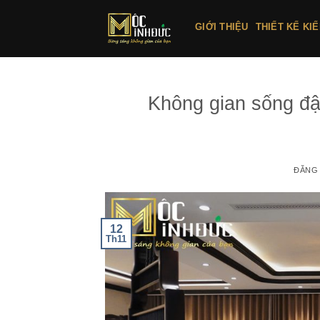
Bỏ
qua
GIỚI THIỆU
THIẾT KẾ KI
nội
dung
Không gian sống đ
ĐĂNG
12
Th11