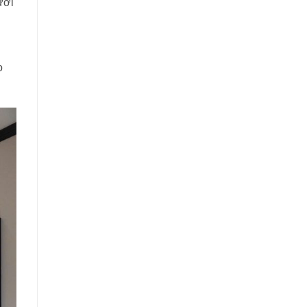
ười
o