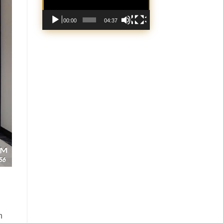
00:00
04:37
n