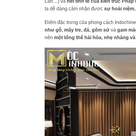
Lan…) và
nét tinh tế của kiến trúc Pháp
ta dễ dàng cảm nhận được
sự hoài niệm,
Điểm đặc trưng của phong cách Indochine
như gỗ, mây tre, đá, gốm sứ
và
gam màu
nên
một tổng thể hài hòa, nhẹ nhàng v