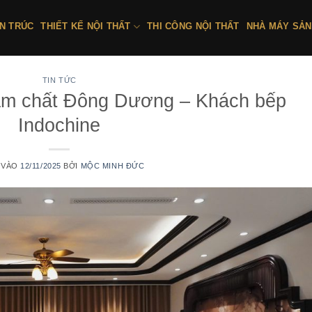
ẾN TRÚC
THIẾT KẾ NỘI THẤT
THI CÔNG NỘI THẤT
NHÀ MÁY SẢN
TIN TỨC
ậm chất Đông Dương – Khách bếp
Indochine
 VÀO
12/11/2025
BỞI
MỘC MINH ĐỨC