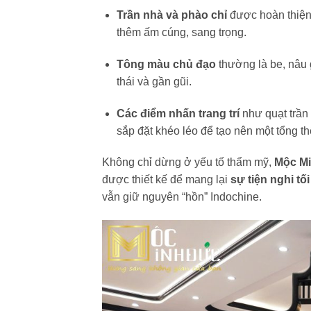
Trần nhà và phào chỉ
được hoàn thiện 
thêm ấm cúng, sang trọng.
Tông màu chủ đạo
thường là be, nâu 
thái và gần gũi.
Các điểm nhấn trang trí
như quạt trần
sắp đặt khéo léo để tạo nên một tổng thể
Không chỉ dừng ở yếu tố thẩm mỹ,
Mộc M
được thiết kế để mang lại
sự tiện nghi tối
vẫn giữ nguyên “hồn” Indochine.