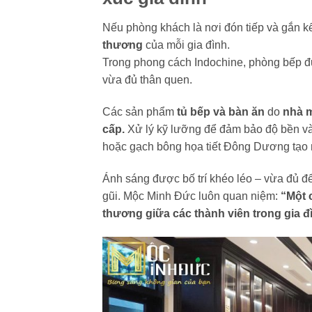
Nếu phòng khách là nơi đón tiếp và gắn kế
thương
của mỗi gia đình.
Trong phong cách Indochine, phòng bếp được
vừa đủ thân quen.
Các sản phẩm
tủ bếp và bàn ăn
do
nhà 
cấp.
Xử lý kỹ lưỡng để đảm bảo độ bền và
hoặc gạch bông họa tiết Đông Dương tạo
Ánh sáng được bố trí khéo léo – vừa đủ để
gũi. Mộc Minh Đức luôn quan niệm:
“Một 
thương giữa các thành viên trong gia đ