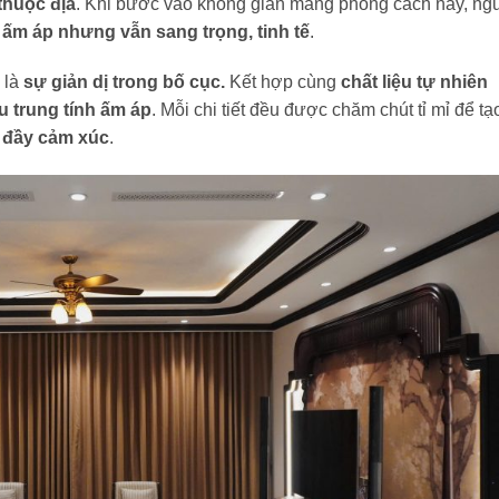
 thuộc địa
. Khi bước vào không gian mang phong cách này, ng
 ấm áp nhưng vẫn sang trọng, tinh tế
.
 là
sự giản dị trong bố cục.
Kết hợp cùng
chất liệu tự nhiên
 trung tính ấm áp
. Mỗi chi tiết đều được chăm chút tỉ mỉ để tạ
à đầy cảm xúc
.