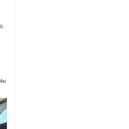
g,
yêu