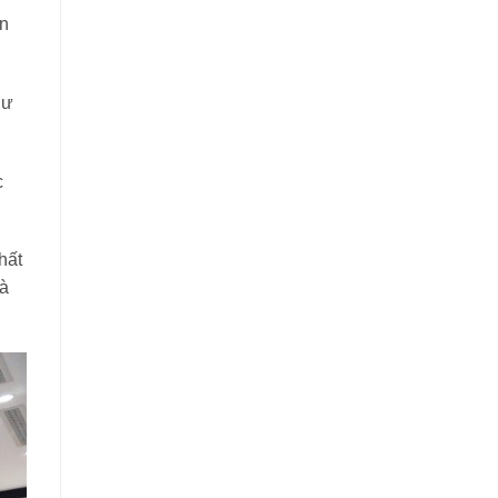
n
hư
c
hất
mà