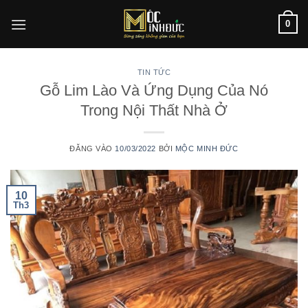
Bỏ
0
qua
nội
dung
TIN TỨC
Gỗ Lim Lào Và Ứng Dụng Của Nó
Trong Nội Thất Nhà Ở
ĐĂNG VÀO
10/03/2022
BỞI
MỘC MINH ĐỨC
10
Th3