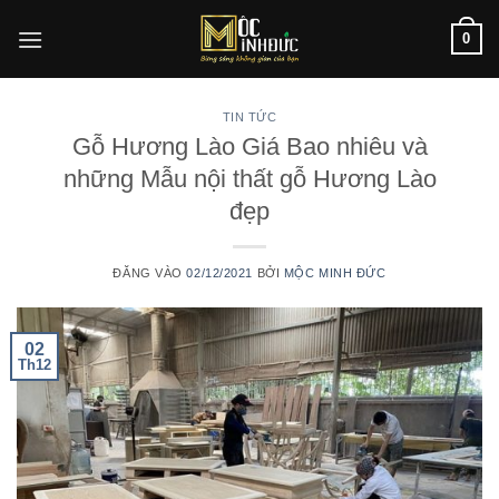
Bỏ
0
qua
nội
dung
TIN TỨC
Gỗ Hương Lào Giá Bao nhiêu và
những Mẫu nội thất gỗ Hương Lào
đẹp
ĐĂNG VÀO
02/12/2021
BỞI
MỘC MINH ĐỨC
02
Th12