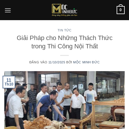
Bỏ
0
qua
nội
dung
TIN TỨC
Giải Pháp cho Những Thách Thức
trong Thi Công Nội Thất
ĐĂNG VÀO
11/10/2025
BỞI
MỘC MINH ĐỨC
11
Th10