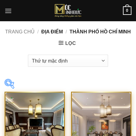
Bỏ
0
qua
nội
dung
TRANG CHỦ
/
ĐỊA ĐIỂM
/
THÀNH PHỐ HỒ CHÍ MINH
LỌC
In stock
On sale
(1)