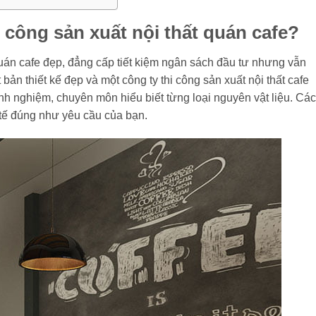
i công sản xuất nội thất quán cafe?
án cafe đẹp, đẳng cấp tiết kiệm ngân sách đầu tư nhưng vẫn
bản thiết kế đẹp và một công ty thi công sản xuất nội thất cafe
nh nghiệm, chuyên môn hiểu biết từng loại nguyên vật liệu. Cá
h tế đúng như yêu cầu của bạn.