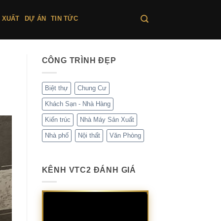
 XUẤT
DỰ ÁN
TIN TỨC
CÔNG TRÌNH ĐẸP
Biệt thự
Chung Cư
Khách Sạn - Nhà Hàng
Kiến trúc
Nhà Máy Sản Xuất
Nhà phố
Nội thất
Văn Phòng
KÊNH VTC2 ĐÁNH GIÁ
Trình
chơi
Video