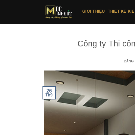
Bỏ
qua
GIỚI THIỆU
THIẾT KẾ KI
nội
dung
Công ty Thi côn
ĐĂNG
26
Th9