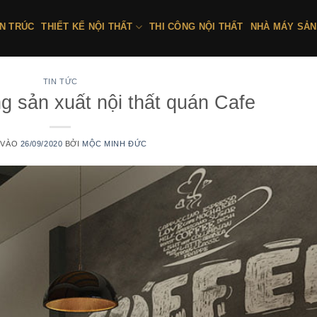
ẾN TRÚC
THIẾT KẾ NỘI THẤT
THI CÔNG NỘI THẤT
NHÀ MÁY SẢN
TIN TỨC
g sản xuất nội thất quán Cafe
 VÀO
26/09/2020
BỞI
MỘC MINH ĐỨC