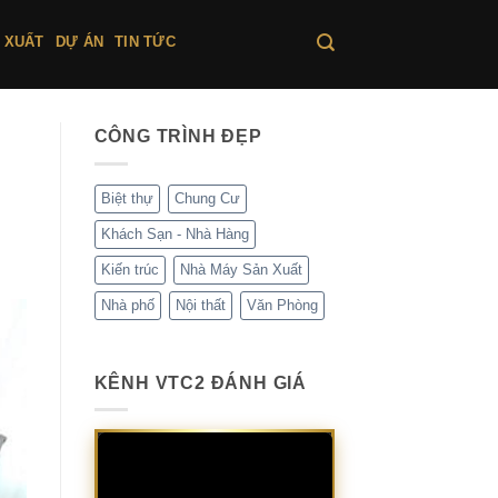
 XUẤT
DỰ ÁN
TIN TỨC
CÔNG TRÌNH ĐẸP
Biệt thự
Chung Cư
Khách Sạn - Nhà Hàng
Kiến trúc
Nhà Máy Sản Xuất
Nhà phố
Nội thất
Văn Phòng
KÊNH VTC2 ĐÁNH GIÁ
Trình
chơi
Video