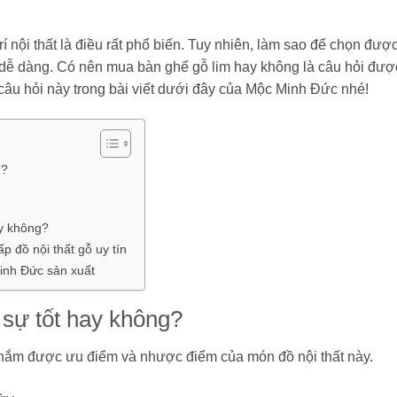
 nội thất là điều rất phổ biến. Tuy nhiên, làm sao để chọn đượ
u dễ dàng. Có nên mua bàn ghế gỗ lim hay không là câu hỏi đượ
 câu hỏi này trong bài viết dưới đây của Mộc Minh Đức nhé!
g?
y không?
 đồ nội thất gỗ uy tín
inh Đức sản xuất
 sự tốt hay không?
ần nắm được ưu điểm và nhược điểm của món đồ nội thất này.