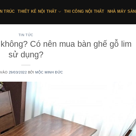
ẾN TRÚC
THIẾT KẾ NỘI THẤT
THI CÔNG NỘI THẤT
NHÀ MÁY SẢN
TIN TỨC
t không? Có nên mua bàn ghế gỗ lim
sử dụng?
 VÀO
29/03/2022
BỞI
MỘC MINH ĐỨC