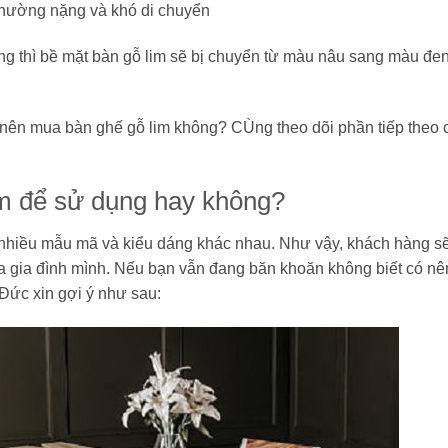
thường nặng và khó di chuyển
g thì bề mặt bàn gỗ lim sẽ bị chuyển từ màu nâu sang màu đen
 nên mua bàn ghế gỗ lim không? CÙng theo dõi phần tiếp theo 
m để sử dụng hay không?
 nhiều mẫu mã và kiểu dáng khác nhau. Như vậy, khách hàng s
a gia đình mình. Nếu bạn vẫn đang băn khoăn không biết có nê
Đức xin gợi ý như sau: