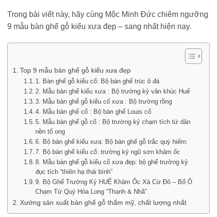
Trong bài viết này, hãy cùng Mộc Minh Đức chiêm ngưỡng
9 mẫu bàn ghế gỗ kiểu xưa đẹp – sang nhất hiện nay.
Top 9 mẫu bàn ghế gỗ kiểu xưa đẹp
1. Bàn ghế gỗ kiểu cổ: Bộ bàn ghế trúc ô đá
2. Mẫu bàn ghế kiểu xưa : Bộ trường kỷ vân khúc Huế
3. Mẫu bàn ghế gỗ kiểu cổ xưa : Bộ trường rồng
4. Mẫu bàn ghế cổ : Bộ bàn ghế Louis cổ
5. Mẫu bàn ghế gỗ cổ : Bộ trường kỷ chạm tích tứ dân
nền tổ ong
6. Bộ bàn ghế kiểu xưa: Bộ bàn ghế gỗ trắc quý hiếm:
7. Bộ bàn ghế kiểu cổ: trường kỷ ngũ sơn khảm ốc
8. Mẫu bàn ghế gỗ kiểu cổ xưa đẹp: bộ ghế trường kỷ
đục tích “thiên hạ thái bình”
9. Bộ Ghế Trường Kỷ HUẾ Khảm Ốc Xà Cừ Đỏ – Bổ Ô
Chạm Tứ Quý Hóa Long “Thanh & Nhã”
Xưởng sản xuất bàn ghế gỗ thẩm mỹ, chất lượng nhất