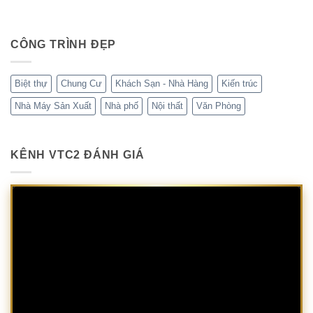
CÔNG TRÌNH ĐẸP
Biệt thự
Chung Cư
Khách Sạn - Nhà Hàng
Kiến trúc
Nhà Máy Sản Xuất
Nhà phố
Nội thất
Văn Phòng
KÊNH VTC2 ĐÁNH GIÁ
Trình
chơi
Video