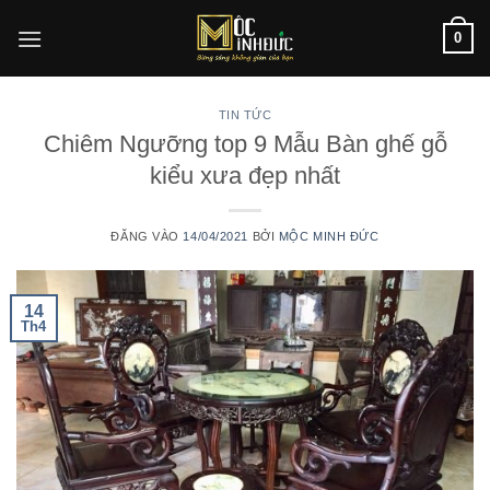
Bỏ
0
qua
nội
dung
TIN TỨC
Chiêm Ngưỡng top 9 Mẫu Bàn ghế gỗ
kiểu xưa đẹp nhất
ĐĂNG VÀO
14/04/2021
BỞI
MỘC MINH ĐỨC
14
Th4