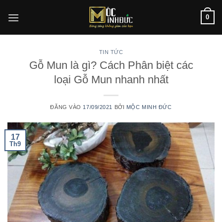
Bỏ
0
qua
nội
dung
TIN TỨC
Gỗ Mun là gì? Cách Phân biệt các
loại Gỗ Mun nhanh nhất
ĐĂNG VÀO
17/09/2021
BỞI
MỘC MINH ĐỨC
17
Th9