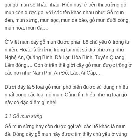
gọi gỗ mun sẽ khác nhau. Hiện nay, ở trên thị trường gỗ
mun còn được gọi với các tên khác nhau như: Gỗ mun
đen, mun sừng, mun sọc, mun da báo, gỗ mun đuôi công,
mun hoa, mun đá,…
Ở Việt nam cây gỗ mun được phân bố chủ yếu ở trong tự
nhiên. Hoặc là ở rừng trồng tại một số địa phương như
Nghệ An, Quảng Bình, Đà Lạt, Hòa Bình, Tuyên Quang,
Lâm đồng,… Còn ở trên thế giới cây gỗ mun được trồng ở
các nơi như Nam Phi, Ấn Độ, Lào, Ai Cập,…
Dưới đây là 5 loại gỗ mun phổ biến được sử dụng nhiều
nhất trong các loại gỗ mun. Cùng tìm hiểu những loại gỗ
này có đặc điểm gì nhé!
3.1 Gỗ mun sừng
Gỗ mun sừng hay còn được gọi với cáci tế khác là mun
đá. Dòng cây gỗ mun này được tìm thấy chủ yếu ở vùng