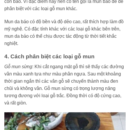
con báo. Vì đặc điểm này nên có tên gọi là mun báo để dễ
phân biệt với các loại gỗ mun khác.
Mun da báo có độ bền và độ dẻo cao, rất thích hợp làm đồ
mỹ nghệ. Có đặc tính khác với các loại gỗ khác bên trên,
mun da báo có thể chịu được tác động từ thời tiết khắc
nghiệt.
4. Cách phân biệt các loại gỗ mun
Gỗ mun sừng
: Khi cắt ngang mặt gỗ thì sẽ thấy các đường
vân màu xanh tựa như màu phân ngựa. Sau một khoảng
thời gian ngắn thì các vân gỗ sẽ chuyển thành màu đen
chũi và không vân. Gỗ mun sừng có trọng lượng năng
tương đương với loại gỗ trắc. Đồng thời có độ cứng cao,
và rất giòn.