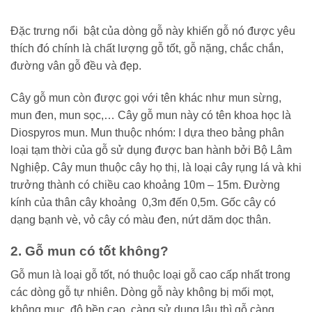
Đặc trưng nổi bật của dòng gỗ này khiến gỗ nó được yêu
thích đó chính là chất lượng gỗ tốt, gỗ nặng, chắc chắn,
đường vân gỗ đều và đẹp.
Cây gỗ mun còn được gọi với tên khác như mun sừng,
mun đen, mun sọc,… Cây gỗ mun này có tên khoa học là
Diospyros mun. Mun thuộc nhóm: I dựa theo bảng phân
loại tạm thời của gỗ sử dụng được ban hành bởi Bộ Lâm
Nghiệp. Cây mun thuộc cây họ thị, là loại cây rụng lá và khi
trưởng thành có chiều cao khoảng 10m – 15m. Đường
kính của thân cây khoảng 0,3m đến 0,5m. Gốc cây có
dạng bạnh vè, vỏ cây có màu đen, nứt dăm dọc thân.
2. Gỗ mun có tốt không?
Gỗ mun là loại gỗ tốt, nó thuộc loại gỗ cao cấp nhất trong
các dòng gỗ tự nhiên. Dòng gỗ này không bị mối mọt,
không mục, độ bền cao, càng sử dụng lâu thì gỗ càng