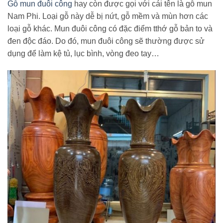
Gỗ mun đuôi công
hay còn được gọi với cái tên là gỗ mun
Nam Phi. Loại gỗ này dễ bị nứt, gỗ mềm và mùn hơn các
loại gỗ khác. Mun đuôi công có đặc điểm tthớ gỗ bản to và
đen độc đáo. Do đó, mun đuôi công sẽ thường được sử
dụng để làm kệ tủ, lục bình, vòng đeo tay…