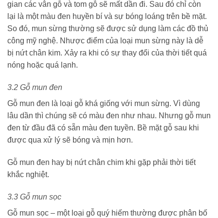
gian các vân gỗ và tom gỗ sẽ mất dần đi. Sau đó chỉ còn
lại là một màu đen huyền bí và sự bóng loáng trên bề mặt.
So đó, mun sừng thường sẽ được sử dụng làm các đồ thủ
công mỹ nghệ. Nhược điểm của loại mun sừng này là dễ
bị nứt chân kim. Xảy ra khi có sự thay đổi của thời tiết quá
nóng hoặc quá lạnh.
3.2 Gỗ mun đen
Gỗ mun đen là loại gỗ khá giống với mun sừng. Vì dùng
lâu dần thì chúng sẽ có màu đen như nhau. Nhưng gỗ mun
đen từ đầu đã có sẵn màu đen tuyền. Bề mặt gỗ sau khi
được qua xử lý sẽ bóng và mịn hơn.
Gỗ mun đen hay bị nứt chân chim khi gặp phải thời tiết
khắc nghiệt.
3.3 Gỗ mun sọc
Gỗ mun sọc – một loại gỗ quý hiếm thường được phân bố