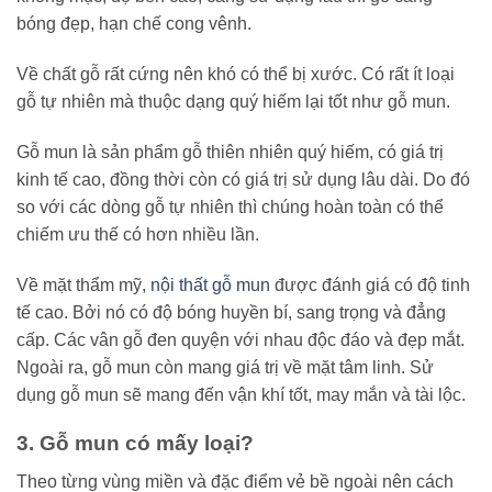
bóng đẹp, hạn chế cong vênh.
Về chất gỗ rất cứng nên khó có thể bị xước. Có rất ít loại
gỗ tự nhiên mà thuộc dạng quý hiếm lại tốt như gỗ mun.
Gỗ mun là sản phẩm gỗ thiên nhiên quý hiếm, có giá trị
kinh tế cao, đồng thời còn có giá trị sử dụng lâu dài. Do đó
so với các dòng gỗ tự nhiên thì chúng hoàn toàn có thể
chiếm ưu thế có hơn nhiều lần.
Về mặt thẩm mỹ,
nội thất gỗ mun
được đánh giá có độ tinh
tế cao. Bởi nó có độ bóng huyền bí, sang trọng và đẳng
cấp. Các vân gỗ đen quyện với nhau độc đáo và đẹp mắt.
Ngoài ra, gỗ mun còn mang giá trị về mặt tâm linh. Sử
dụng gỗ mun sẽ mang đến vận khí tốt, may mắn và tài lộc.
3. Gỗ mun có mấy loại?
Theo từng vùng miền và đặc điểm vẻ bề ngoài nên cách