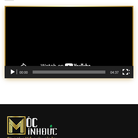
Trình
chơi
Video
00:00
04:37