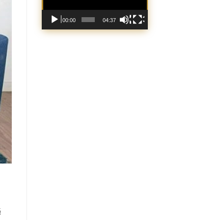
00:00
04:37
á