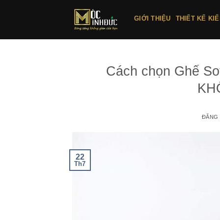
Bỏ
qua
GIỚI THIỆU
THIẾT KẾ KI
nội
dung
Cách chọn Ghế So
KH
ĐĂNG
22
Th7