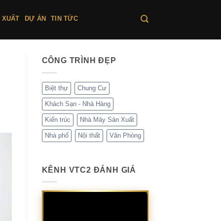
 XUẤT
DỰ ÁN
TIN TỨC
CÔNG TRÌNH ĐẸP
Biệt thự
Chung Cư
Khách Sạn - Nhà Hàng
Kiến trúc
Nhà Máy Sản Xuất
Nhà phố
Nội thất
Văn Phòng
KÊNH VTC2 ĐÁNH GIÁ
Trình
chơi
Video