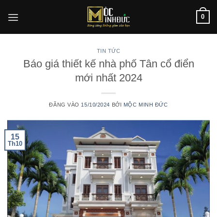
Bỏ
0
qua
nội
dung
TIN TỨC
Báo giá thiết kế nhà phố Tân cổ điển
mới nhất 2024
ĐĂNG VÀO
15/10/2024
BỞI
MỘC MINH ĐỨC
15
Th10