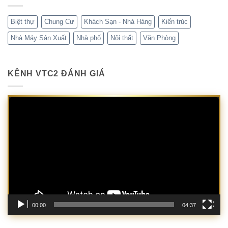
Biệt thự
Chung Cư
Khách Sạn - Nhà Hàng
Kiến trúc
Nhà Máy Sản Xuất
Nhà phố
Nội thất
Văn Phòng
KÊNH VTC2 ĐÁNH GIÁ
Trình
chơi
Video
00:00
04:37