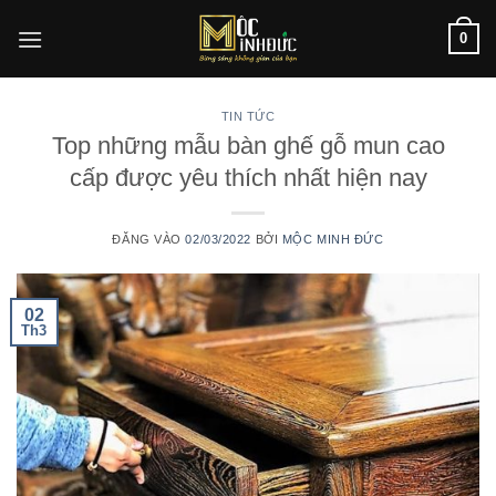
Bỏ
0
qua
nội
dung
TIN TỨC
Top những mẫu bàn ghế gỗ mun cao
cấp được yêu thích nhất hiện nay
ĐĂNG VÀO
02/03/2022
BỞI
MỘC MINH ĐỨC
02
Th3