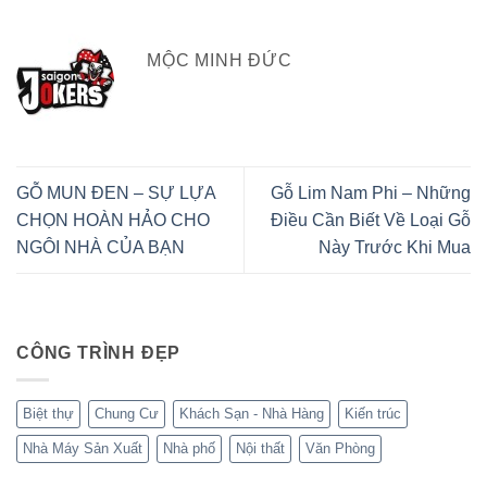
MỘC MINH ĐỨC
GỖ MUN ĐEN – SỰ LỰA
Gỗ Lim Nam Phi – Những
CHỌN HOÀN HẢO CHO
Điều Cần Biết Về Loại Gỗ
NGÔI NHÀ CỦA BẠN
Này Trước Khi Mua
CÔNG TRÌNH ĐẸP
Biệt thự
Chung Cư
Khách Sạn - Nhà Hàng
Kiến trúc
Nhà Máy Sản Xuất
Nhà phố
Nội thất
Văn Phòng