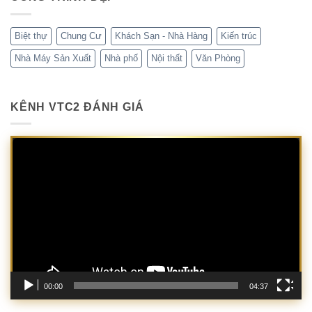
Biệt thự
Chung Cư
Khách Sạn - Nhà Hàng
Kiến trúc
Nhà Máy Sản Xuất
Nhà phố
Nội thất
Văn Phòng
KÊNH VTC2 ĐÁNH GIÁ
Trình
chơi
Video
00:00
04:37