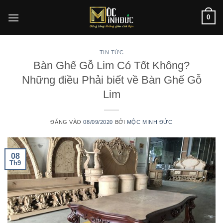
Bỏ
0
qua
nội
dung
TIN TỨC
Bàn Ghế Gỗ Lim Có Tốt Không?
Những điều Phải biết về Bàn Ghế Gỗ
Lim
ĐĂNG VÀO
08/09/2020
BỞI
MỘC MINH ĐỨC
08
Th9