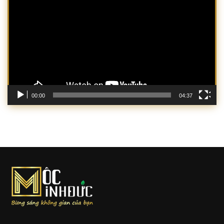
chơi
Video
00:00
04:37