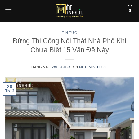
Bỏ
0
qua
nội
dung
TIN TỨC
Đừng Thi Công Nội Thất Nhà Phố Khi
Chưa Biết 15 Vấn Đề Này
ĐĂNG VÀO
28/12/2023
BỞI
MỘC MINH ĐỨC
28
Th12