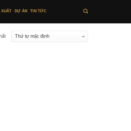
 XUẤT
DỰ ÁN
TIN TỨC
hất