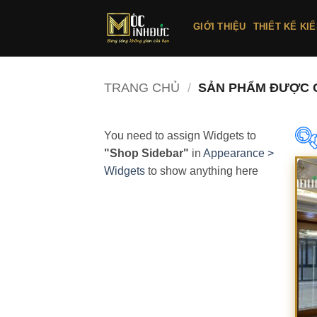
Bỏ
qua
GIỚI THIỆU
THIẾT KẾ KI
nội
dung
TRANG CHỦ
/
SẢN PHẨM ĐƯỢC G
You need to assign Widgets to
"Shop Sidebar"
in
Appearance >
Widgets
to show anything here
D