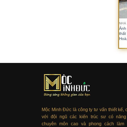
T
NHÀ
Ảnh 
thất
Hoà,
Mộc Minh Đức là công ty tư vấn thiết kế, 
với đội ngũ các kiến trúc sư có năng
chuyên môn cao và phong cách làm 