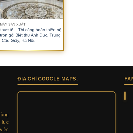
hẻ sản phẩm
 MÁY SẢN XUẤT
thực tế – Thi công hoàn thiện nội
 trọn gói Biệt thự Anh Đức, Trung
 Cầu Giấy, Hà Nội.
ĐỊA CHỈ GOOGLE MAPS:
FA
cùng
 lực
việc