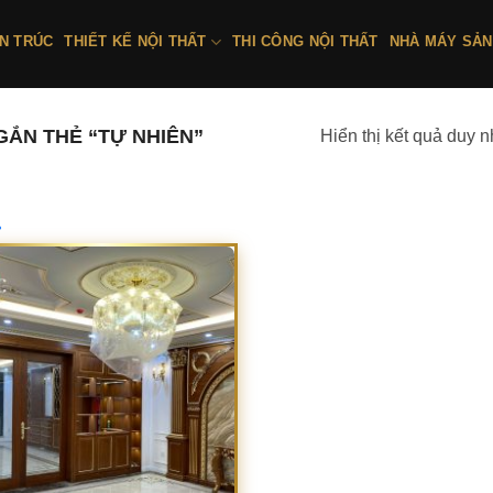
ẾN TRÚC
THIẾT KẾ NỘI THẤT
THI CÔNG NỘI THẤT
NHÀ MÁY SẢN
ẮN THẺ “TỰ NHIÊN”
Hiển thị kết quả duy n
In stock
On sale
(1)
anh mục sản phẩm
Danh mục sản phẩm