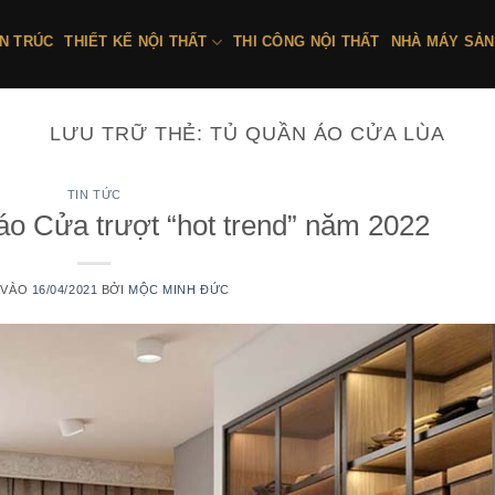
ẾN TRÚC
THIẾT KẾ NỘI THẤT
THI CÔNG NỘI THẤT
NHÀ MÁY SẢN
LƯU TRỮ THẺ:
TỦ QUẦN ÁO CỬA LÙA
TIN TỨC
áo Cửa trượt “hot trend” năm 2022
 VÀO
16/04/2021
BỞI
MỘC MINH ĐỨC