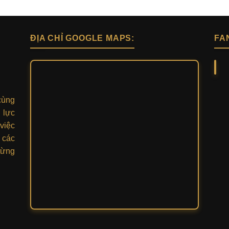
ĐỊA CHỈ GOOGLE MAPS:
FA
cùng
 lực
việc
 các
từng