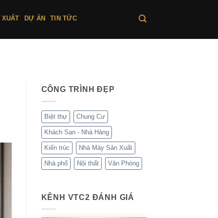
 XUẤT
DỰ ÁN
TIN TỨC
CÔNG TRÌNH ĐẸP
Biệt thự
Chung Cư
Khách Sạn - Nhà Hàng
Kiến trúc
Nhà Máy Sản Xuất
Nhà phố
Nội thất
Văn Phòng
KÊNH VTC2 ĐÁNH GIÁ