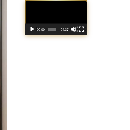
Trình
chơi
Video
00:00
04:37