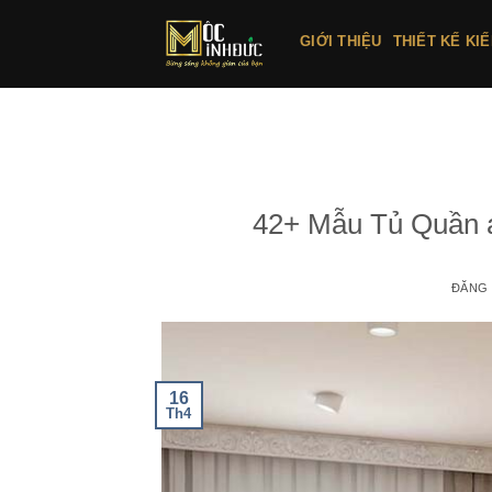
Bỏ
qua
GIỚI THIỆU
THIẾT KẾ KI
nội
dung
42+ Mẫu Tủ Quần 
ĐĂNG
16
Th4