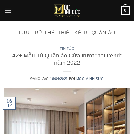
Bỏ
0
qua
nội
dung
LƯU TRỮ THẺ:
THIẾT KẾ TỦ QUẦN ÁO
TIN TỨC
42+ Mẫu Tủ Quần áo Cửa trượt “hot trend”
năm 2022
ĐĂNG VÀO
16/04/2021
BỞI
MỘC MINH ĐỨC
16
Th4