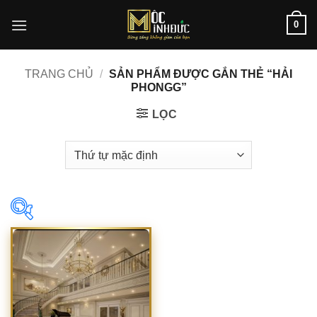
Bỏ
0
qua
nội
dung
TRANG CHỦ
/
SẢN PHẨM ĐƯỢC GẮN THẺ “HẢI
PHONGG”
LỌC
In stock
On sale
(1)