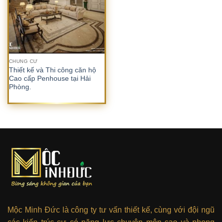
Danh mục sản phẩm
Danh mục sản phẩm
CHUNG CƯ
Thẻ sản phẩm
Thiết kế và Thi công căn hộ
Cao cấp Penhouse tại Hải
Phòng.
Mộc Minh Đức là công ty tư vấn thiết kế, cùng với đội ngũ